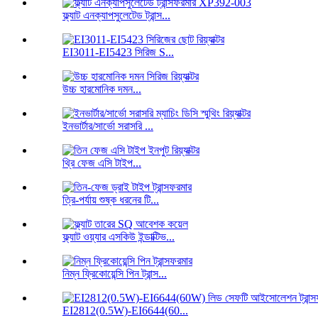
ফ্ল্যাট এনক্যাপসুলেটেড ট্রান্স...
EI3011-EI5423 সিরিজ S...
উচ্চ হারমোনিক দমন...
ইনভার্টার/সার্ভো সরাসরি ...
থ্রি ফেজ এসি টাইপ...
ত্রি-পর্যায় শুষ্ক ধরনের টি...
ফ্ল্যাট ওয়্যার এসকিউ ইন্ডাক্টিভ...
নিম্ন ফ্রিকোয়েন্সি পিন ট্রান্স...
EI2812(0.5W)-EI6644(60...