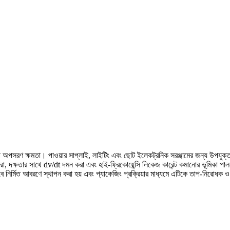
প অপসরণ ক্ষমতা। পাওয়ার সাপ্লাই, লাইটিং এবং ছোট ইলেকট্রনিক সরঞ্জামের জন্য উপযুক
 উন্নত করা, দক্ষতার সাথে dv/dt দমন করা এবং হাই-ফ্রিকোয়েন্সি লিকেজ কারেন্ট কমানোর ভূমিকা
ে নির্মিত আবরণে স্থাপন করা হয় এবং প্যাকেজিং প্রক্রিয়ার মাধ্যমে এটিকে তাপ-নিরোধক ও 