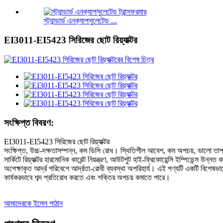
স্ট্যান্ডার্ড এনক্যাপসুলেটেড ...
EI3011-EI5423 সিরিজের ছোট রিয়্যাক্টর
সংক্ষিপ্ত বিবরণ:
EI3011-EI5423 সিরিজের ছোট রিয়্যাক্টর
সংক্ষিপ্ত, উচ্চ-দক্ষতাসম্পন্ন, কম ডিসি রোধ। স্থিতিশীল আবেশ, কম অপচয়, ভালো তা
সার্কিটে রিয়্যাক্টর হারমোনিক কারেন্ট নিয়ন্ত্রণ, আউটপুট হাই-ফ্রিকোয়েন্সি ইম্পিডেন্স
অপেক্ষাকৃত আর্দ্র পরিবেশে আর্দ্রতা-রোধী ব্যবস্থা অপরিহার্য। এই পণ্যটি একটি বিশেষভাব
কার্যকরভাবে শব্দ প্রতিরোধ করতে এবং শক্তির অপচয় কমাতে পারে।
আমাদেরকে ইমেল পাঠান