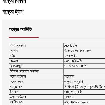
পণ্যের বিবরণ
পণ্যের ট্যাগ
পণ্যের পরামিতি
উৎপত্তিস্থল
দেঝৌ, চীন
ব্যবহার
ইলেকট্রনিক, বৈদ্যুতিক
পর্যায়
একক পর্যায়
ভোল্টেজ
২৩০ ভোল্ট এসি
ফ্রিকোয়েন্সি
৫০ থেকে ৬০ হার্টজ
বিভিন্ন ভোল্টেজে উপলব্ধ
কয়েল কাঠামো
টরয়েডাল
কয়েল নম্বর
অনুরোধ অনুযায়ী
পণ্যের নাম
পিসিবি মাউন্ট এনক্যাপসুলেটেড ট্রান
উপাদান
কোর, তার, ববিন
কয়েল কাঠামো
টরয়েডাল
সার্টিফিকেশন
আইএসও৯০০১২০০৮